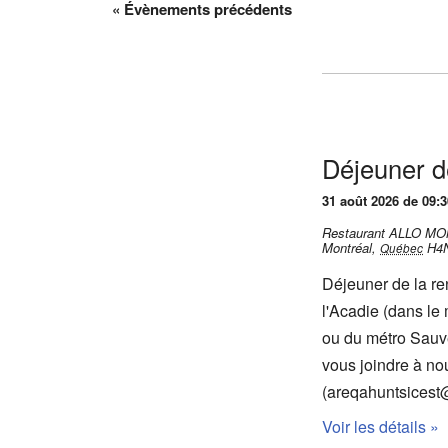
e
«
Évènements précédents
r
r
c
c
h
h
e
e
r
e
É
Déjeuner d
t
v
31 août 2026 de 09:3
n
è
Restaurant ALLO M
a
n
Montréal
,
H4
Québec
v
e
Déjeuner de la r
i
m
l'Acadie (dans le
e
g
ou du métro Sauvé
n
a
vous joindre à nou
t
t
(areqahuntsicest
s
i
Voir les détails »