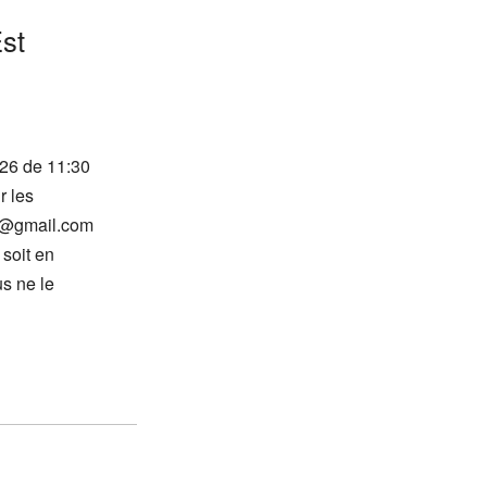
st
26 de 11:30
r les
st@gmail.com
 soit en
us ne le