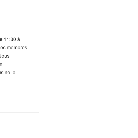
de 11:30 à
r les membres
 Nous
en
us ne le