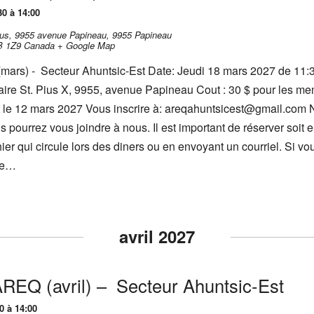
30 à 14:00
-Pius, 9955 avenue Papineau,
9955 Papineau
B 1Z9
Canada
+ Google Map
mars) - Secteur Ahuntsic-Est Date: Jeudi 18 mars 2027 de 11:3
linaire St. Pius X, 9955, avenue Papineau Cout : 30 $ pour les m
nt le 12 mars 2027 Vous inscrire à: areqahuntsicest@gmail.com
 pourrez vous joindre à nous. Il est important de réserver soit 
ier qui circule lors des diners ou en envoyant un courriel. Si vo
 ne…
avril 2027
’AREQ (avril) – Secteur Ahuntsic-Est
0 à 14:00