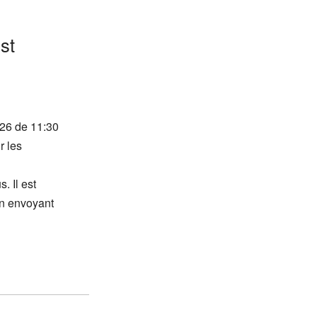
st
26 de 11:30
r les
 Il est
en envoyant