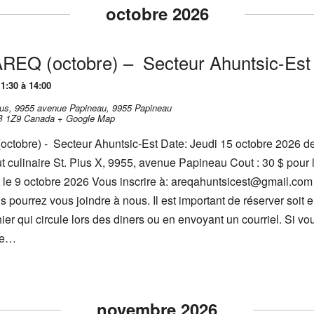
octobre 2026
’AREQ (octobre) – Secteur Ahuntsic-Est
1:30 à 14:00
-Pius, 9955 avenue Papineau,
9955 Papineau
B 1Z9
Canada
+ Google Map
octobre) - Secteur Ahuntsic-Est Date: Jeudi 15 octobre 2026 d
itut culinaire St. Pius X, 9955, avenue Papineau Cout : 30 $ pou
nt le 9 octobre 2026 Vous inscrire à: areqahuntsicest@gmail.co
 pourrez vous joindre à nous. Il est important de réserver soit 
ier qui circule lors des diners ou en envoyant un courriel. Si vo
 ne…
novembre 2026