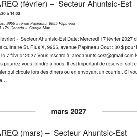
’AREQ (février) – Secteur Ahuntsic-Est
:30 à 14:00
-Pius, 9955 avenue Papineau,
9955 Papineau
B 1Z9
Canada
+ Google Map
février) - Secteur Ahuntsic-Est Date: Mercredi 17 février 2027 
itut culinaire St. Pius X, 9955, avenue Papineau Cout : 30 $ pou
nt le 7 février 2027 Vous inscrire à: areqahuntsicest@gmail.com
 pourrez vous joindre à nous. Il est important de réserver soit 
ier qui circule lors des diners ou en envoyant un courriel. Si vo
 ne…
mars 2027
’AREQ (mars) – Secteur Ahuntsic-Est