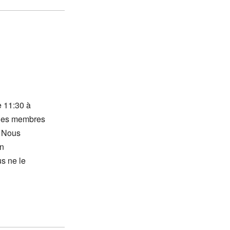
e 11:30 à
r les membres
m Nous
en
us ne le