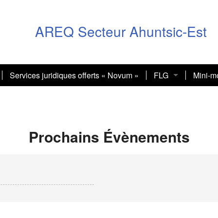
AREQ Secteur Ahuntsic-Est
Services juridiques offerts « Novum »
FLG
Mini-m
PONSABLES RÉGIONAUX EN ASSURANCE 2025
LE TIRAGE NATIO
Mini-m
rts « Novum »
Connaître Laure G
Mini-M
Prochains Évènements
 2026
Bulletin d’informat