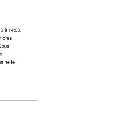
0 à 14:00.
embres
 Nous
en
us ne le