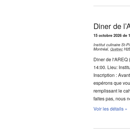
n
t
s
Diner de l
15 octobre 2026 de 1
Institut culinaire St
Montréal
,
H2
Québec
Diner de l'AREQ (
14:00. Lieu: Inst
Inscription : Ava
espérons que vous
remplissant le cah
faites pas, nous
Voir les détails »