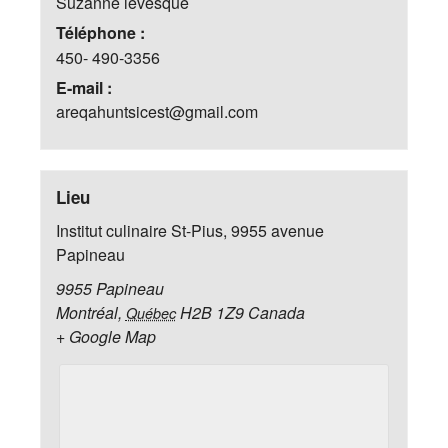
Suzanne lévesque
Téléphone :
450- 490-3356
E-mail :
areqahuntsicest@gmail.com
Lieu
Institut culinaire St-Pius, 9955 avenue
Papineau
9955 Papineau
Montréal
,
H2B 1Z9
Canada
Québec
+ Google Map