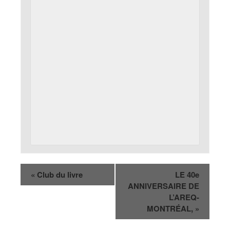
«
Club du livre
LE 40e
ANNIVERSAIRE DE
L’AREQ-
MONTRÉAL,
»